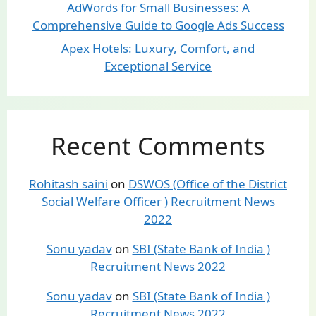
AdWords for Small Businesses: A
Comprehensive Guide to Google Ads Success
Apex Hotels: Luxury, Comfort, and
Exceptional Service
Recent Comments
Rohitash saini
on
DSWOS (Office of the District
Social Welfare Officer ) Recruitment News
2022
Sonu yadav
on
SBI (State Bank of India )
Recruitment News 2022
Sonu yadav
on
SBI (State Bank of India )
Recruitment News 2022