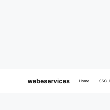
Skip
to
webeservices
Home
SSC J
content