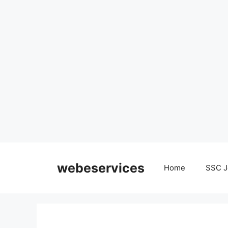
Skip
to
webeservices
Home
SSC J
content