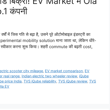
्ड बिक्री! EV Market में Ola
.1 कंपनी
में जिस गति से बढ़ा है, उसने पूरे ऑटोमोबाइल इंडस्ट्री का
perimental mobility solution माना जाता था, लेकिन धीरे-
ें स्वीकार करना शुरू किया। शहरी commute की बढ़ती cost,
lectric scooter city mileage
,
EV market comparison
,
EV
r real range
,
Indian electric two wheeler review
,
iQube
e price India
,
TVS iQube reliability
,
TVS iQube review
,
TVS
Ola EV