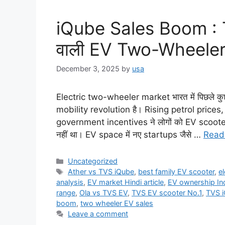
iQube Sales Boom : TV
वाली EV Two-Wheeler
December 3, 2025
by
usa
Electric two-wheeler market भारत में पिछले कुछ वर्
mobility revolution है। Rising petrol price
government incentives ने लोगों को EV scooter
नहीं था। EV space में नए startups जैसे …
Read
Categories
Uncategorized
Tags
Ather vs TVS iQube
,
best family EV scooter
,
el
analysis
,
EV market Hindi article
,
EV ownership In
range
,
Ola vs TVS EV
,
TVS EV scooter No.1
,
TVS i
boom
,
two wheeler EV sales
Leave a comment