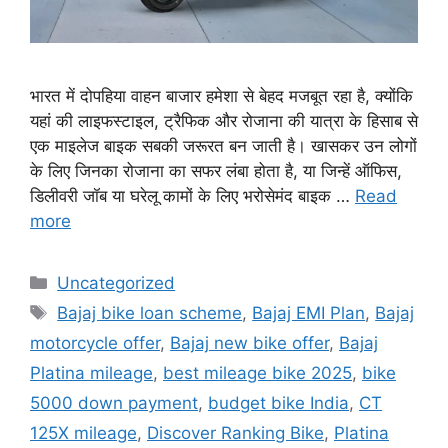
भारत में दोपहिया वाहन बाजार हमेशा से बेहद मजबूत रहा है, क्योंकि
यहां की लाइफस्टाइल, ट्रैफिक और रोजाना की यात्रा के हिसाब से
एक माइलेज बाइक सबकी जरूरत बन जाती है। खासकर उन लोगों
के लिए जिनका रोजाना का सफर लंबा होता है, या जिन्हें ऑफिस,
डिलीवरी जॉब या घरेलू कामों के लिए भरोसेमंद बाइक …
Read
more
Categories
Uncategorized
Tags
Bajaj bike loan scheme
,
Bajaj EMI Plan
,
Bajaj
motorcycle offer
,
Bajaj new bike offer
,
Bajaj
Platina mileage
,
best mileage bike 2025
,
bike
5000 down payment
,
budget bike India
,
CT
125X mileage
,
Discover Ranking Bike
,
Platina