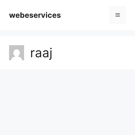
Skip
to
webeservices
Menu
content
raaj