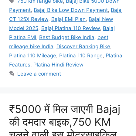
750 km range bike
,
Bajaj Bike 5000 Down
Payment
,
Bajaj Bike Low Down Payment
,
Bajaj
CT 125X Review
,
Bajaj EMI Plan
,
Bajaj New
Model 2025
,
Bajaj Platina 110 Review
,
Bajaj
Platina EMI
,
Best Budget Bike India
,
best
mileage bike India
,
Discover Ranking Bike
,
Platina 110 Mileage
,
Platina 110 Range
,
Platina
Features
,
Platina Hindi Review
Leave a comment
₹5000 में मिल जाएगी Bajaj
की दमदार बाइक,750 KM
चलने वाली इस मोटरसाइकिल