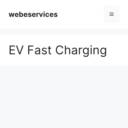
Skip
to
webeservices
Menu
content
EV Fast Charging