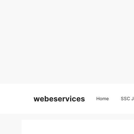
Skip
to
webeservices
Home
SSC J
content