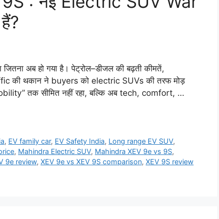
9S : नई Electric SUV War
हैं?
 जितना अब हो गया है। पेट्रोल–डीजल की बढ़ती कीमतें,
affic की थकान ने buyers को electric SUVs की तरफ मोड़
obility” तक सीमित नहीं रहा, बल्कि अब tech, comfort, …
ia
,
EV family car
,
EV Safety India
,
Long range EV SUV
,
price
,
Mahindra Electric SUV
,
Mahindra XEV 9e vs 9S
,
V 9e review
,
XEV 9e vs XEV 9S comparison
,
XEV 9S review