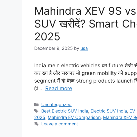
Mahindra XEV 9S vs X
SUV खरीदें? Smart C
2025
December 9, 2025
by
usa
India mein electric vehicles का future तेजी से
कर रहा है और सरकार भी green mobility को suppo
segment में दो बेहद strong products launch
ही …
Read more
Categories
Uncategorized
Tags
Best Electric SUV India
,
Electric SUV India
,
EV 
2025
,
Mahindra EV Comparison
,
Mahindra XEV 9
Leave a comment